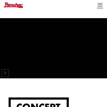
コ
ン
テ
ン
ツ
へ
移
動