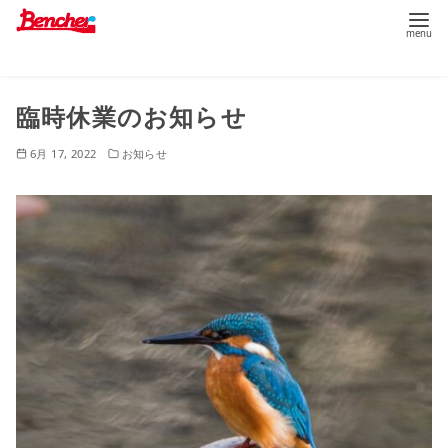
コ
臨時休業のお知らせ
ン
テ
6月 17, 2022
お知らせ
ン
ツ
へ
移
動