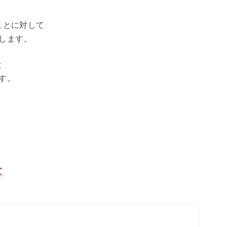
、
ことに対して
します。
と
す。
て