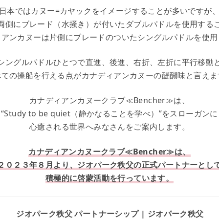
日本ではカヌー=カヤックをイメージすることが多いですが
両側にブレード（水掻き）が付いたダブルパドルを使用する
ィアンカヌーは片側にブレードのついたシングルパドルを使用
シングルパドルひとつで直進、後進、右折、左折に平行移動
べての操船を行える点がカナディアンカヌーの醍醐味と言えま
カナディアンカヌークラブ≪Bencher≫は、
“Study to be quiet（静かなることを学べ）”をスローガンに
心癒される世界へみなさんをご案内します。
カナディアンカヌークラブ≪Bencher≫は、
２０２３年８月より、ジオパーク秩父の正式パートナーとし
積極的に啓蒙活動を行っています。
ジオパーク秩父 パートナーシップ | ジオパーク秩父