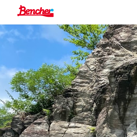
コ
ン
テ
ン
ツ
へ
移
動