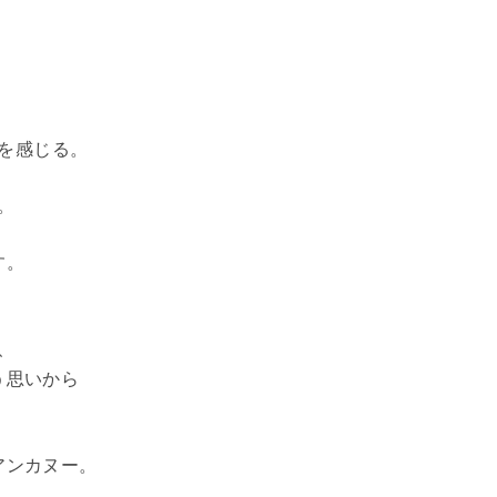
を感じる。
。
す。
、
う思いから
アンカヌー。