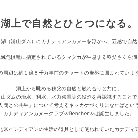
湖上で自然とひとつになる。
ら湖（浦山ダム）にカナディアンカヌーを浮かべ、五感で自然
絶滅危惧種に指定されているクマタカが生息する秩父さくら湖
の周辺は約１億５千万年前のチャートの岩盤に囲まれていま
湖上から眺める秩父の自然と触れ合うと共に、
浦山ダムの治水、利水、水力発電等の役割を再認識することで
人間との共生」について考えるキッカケづくりになればとい
カナディアンカヌークラブ≪Bencher≫は誕生しました。
北米インディアンの生活の道具として使われていたカナディ