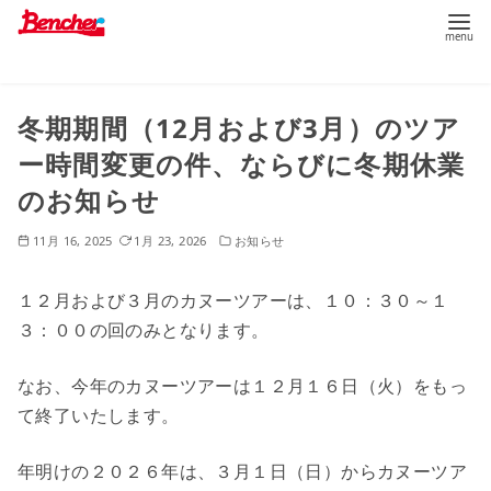
コ
冬期期間（12月および3月）のツア
ン
テ
ー時間変更の件、ならびに冬期休業
ン
のお知らせ
ツ
へ
11月 16, 2025
1月 23, 2026
お知らせ
移
１２月および３月のカヌーツアーは、１０：３０～１
動
３：００の回のみとなります。
なお、今年のカヌーツアーは１２月１６日（火）をもっ
て終了いたします。
年明けの２０２６年は、３月１日（日）からカヌーツア