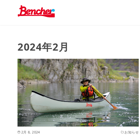
コ
ン
2024年2月
テ
ン
ツ
へ
移
動
2月 8, 2024
お知らせ