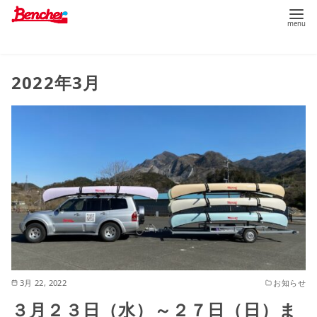
コ
2022年3月
ン
テ
ン
ツ
へ
移
動
3月 22, 2022
お知らせ
３月２３日（水）～２７日（日）ま