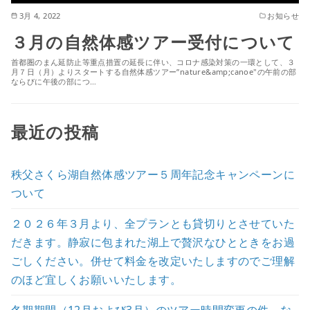
3月 4, 2022
お知らせ
３月の自然体感ツアー受付について
首都圏のまん延防止等重点措置の延長に伴い、コロナ感染対策の一環として、３
月７日（月）よりスタートする自然体感ツアー”nature&amp;canoe"の午前の部
ならびに午後の部につ…
最近の投稿
秩父さくら湖自然体感ツアー５周年記念キャンペーンに
ついて
２０２６年３月より、全プランとも貸切りとさせていた
だきます。静寂に包まれた湖上で贅沢なひとときをお過
ごしください。併せて料金を改定いたしますのでご理解
のほど宜しくお願いいたします。
冬期期間（12月および3月）のツアー時間変更の件、な