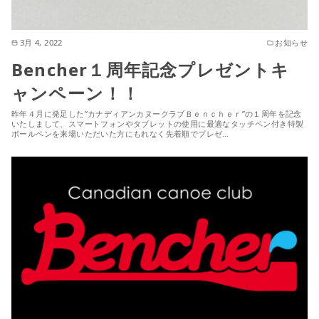
3月 4, 2022
お知らせ
Bencher１周年記念プレゼントキ
ャンペーン！！
昨年４月に発足した”カナディアンカヌークラブＢｅｎｃｈｅｒ”の１周年を記念
いたしまして、スマートフォンやタブレットの使用に最適なタッチペン付き特製
ボールペンを来場いただいた方にもれなく先着順でプレゼ…