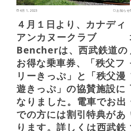
4月 1, 2023
お知らせ
４月１日より、カナディ
アンカヌークラブ
Bencherは、西武鉄道の
お得な乗車券、「秩父フ
リーきっぷ」と「秩父漫
遊きっぷ」の協賛施設に
なりました。電車でお出
での方には割引特典があ
ります。詳しくは西武鉄