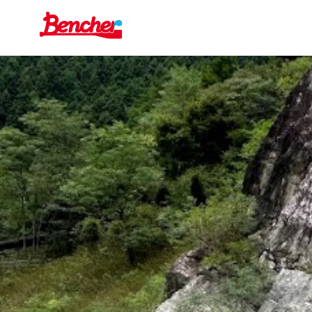
コ
ン
テ
ン
ツ
へ
移
動